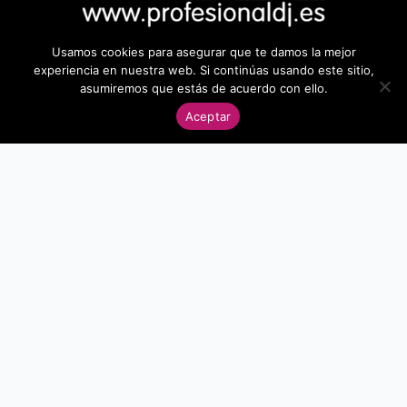
Usamos cookies para asegurar que te damos la mejor
experiencia en nuestra web. Si continúas usando este sitio,
asumiremos que estás de acuerdo con ello.
Aceptar
CONTACTO
(+34) 653 339 289
info@prodjacademy.es
Pol.Ind. La Polvorista
C/ José Colucho Moñino, 19
30500 Molina de Segura
Murcia (España)