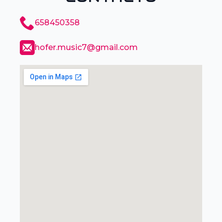
658450358
hofer.music7@gmail.com