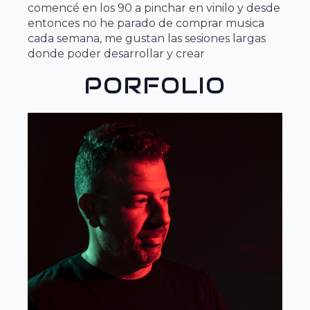
comencé en los 90 a pinchar en vinilo y desde
entonces no he parado de comprar musica
cada semana, me gustan las sesiones largas
donde poder desarrollar y crear
PORFOLIO